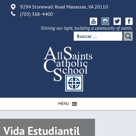
Skip
9294 Stonewall Road Manassas, VA 20110
to
(703) 368-4400
content
Shining our light, building a community of saints.
Buscar:
MENU
Vida Estudiantil