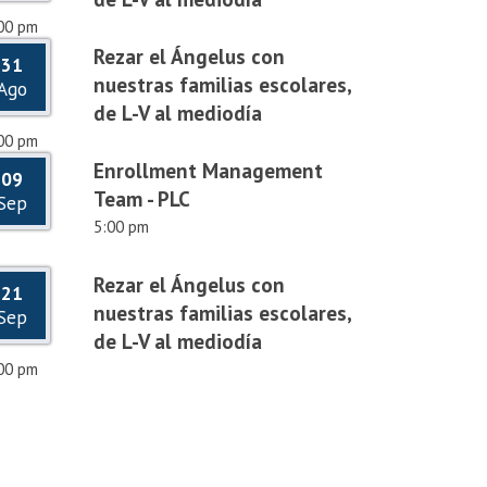
00 pm
Rezar el Ángelus con
31
nuestras familias escolares,
Ago
de L-V al mediodía
00 pm
Enrollment Management
09
Team - PLC
Sep
5:00 pm
Rezar el Ángelus con
21
nuestras familias escolares,
Sep
de L-V al mediodía
00 pm