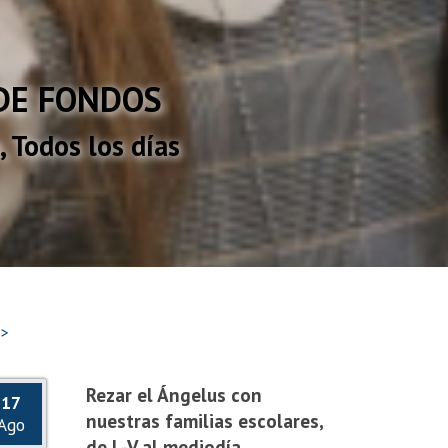
DE FONDOS
 Todos los días
 >
Rezar el Ángelus con
17
nuestras familias escolares,
Ago
de L-V al mediodía