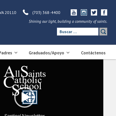
 VA 20110
(703) 368-4400
Shining our light, building a community of saints.
Buscar:
Padres
Graduados/Apoyo
Contáctenos