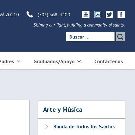
 VA 20110
(703) 368-4400
Shining our light, building a community of saints.
Buscar:
Padres
Graduados/Apoyo
Contáctenos
Arte y Música
Banda de Todos los Santos