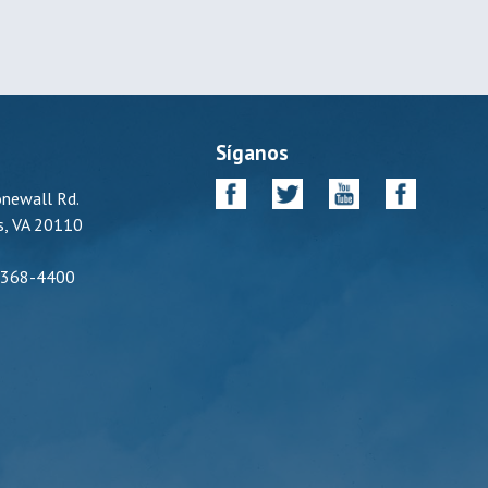
s
Síganos
newall Rd.
, VA 20110
-368-4400