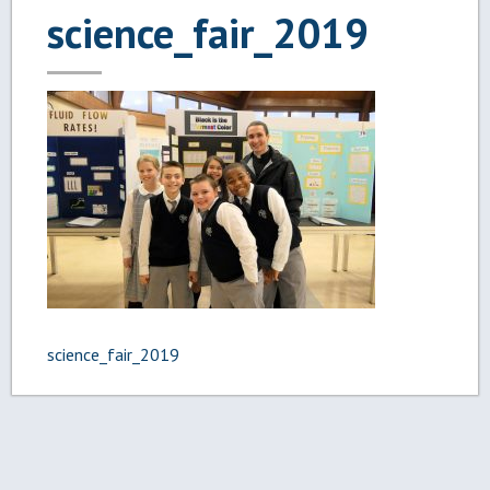
science_fair_2019
Navegación
science_fair_2019
de
entradas