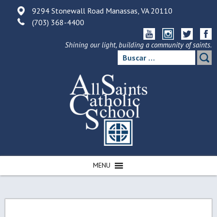
Skip
9294 Stonewall Road Manassas, VA 20110
to
(703) 368-4400
content
Shining our light, building a community of saints.
Buscar:
MENU