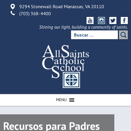
Skip
9294 Stonewall Road Manassas, VA 20110
to
(703) 368-4400
content
Shining our light, building a community of saints.
Buscar:
MENU
Recursos para Padres