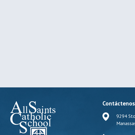
Contácteno
9294 Sto
Manassas